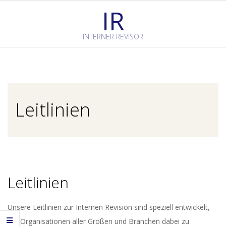
Skip
IR
to
content
INTERNER REVISOR
Primary
Navigation
Menu
Leitlinien
Leitlinien
Unsere Leitlinien zur Internen Revision sind speziell entwickelt,
um Organisationen aller Größen und Branchen dabei zu