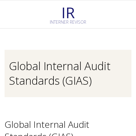
Skip
IR
to
content
INTERNER REVISOR
Primary
Navigation
Menu
Global Internal Audit
Standards (GIAS)
Global Internal Audit