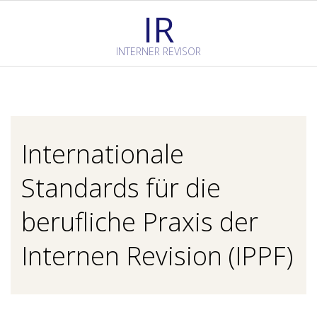
Skip
IR
to
content
INTERNER REVISOR
Primary
Navigation
Menu
Internationale
Standards für die
berufliche Praxis der
Internen Revision (IPPF)